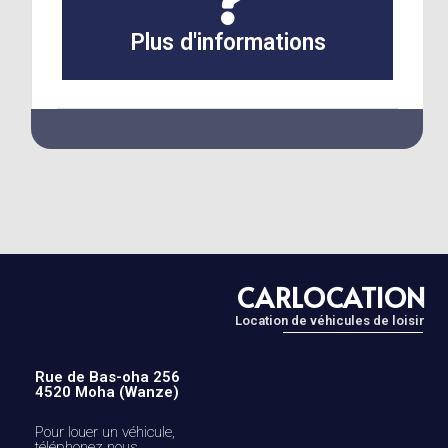
Contactez-nous
info@carlocation.be
Plus d'informations
CARLOCATION
Location de véhicules de loisir
Rue de Bas-oha 256
4520 Moha (Wanze)
Pour louer un véhicule,
téléphonez nous