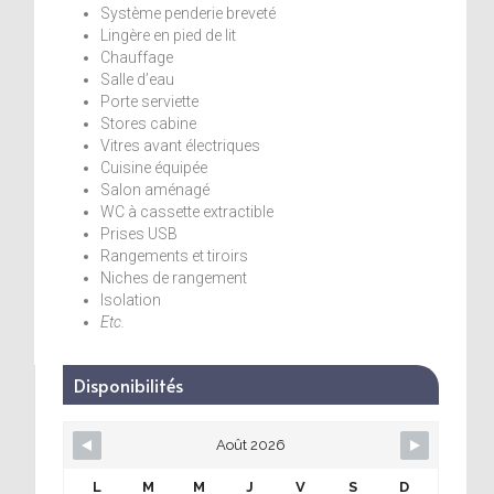
Système penderie breveté
Lingère en pied de lit
Chauffage
Salle d’eau
Porte serviette
Stores cabine
Vitres avant électriques
Cuisine équipée
Salon aménagé
WC à cassette extractible
Prises USB
Rangements et tiroirs
Niches de rangement
Isolation
Etc.
Disponibilités
Août 2026
L
M
M
J
V
S
D